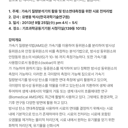
1. 주제 : 가속기 질량분석기의 활용 및 탄소연대측정을 위한 시료 전처리법
2. 강사 : 유병용 박사(한국과학기술연구원)
3. 일시 : 2013년 9월 25일(수) pm 4시 ~ 5시
4. 장소 : 기초과학공동기기원 시청각실(139동 101호)
강의개요
가속기 질량분석법(AMS)은 가속기를 이용하여 동위원소를 분리하여 방사성
동위원소와 안정 동위원소의 비를 측정하는 분석기법으로, 방사성 동위원소와
안정동위 원소의 비(IR/IS)가 10-16 까지 측정가능하다. 또한 가속기를
사용함으로서 동중원소(isobar)의 분리
가 가능하여 원하지 않는 동중원소를 제거하여 보다 정확한 방사성 동위원소의
측정이 가능하다. 이러한 초 극미량의 측정이 가능해 짐으로서 가속기
질량분석기를 방사성 탄소를 이용한 연대 측정에 널리 활용하고 있으며,
극미량의 방사성 동위원소를 약물을 이루고 있는탄소와 치환하여 생체 내에
투여하여 생체 내에서의 약물의 거동 또는 생체 대사의 흐름에대한 연구
(Biomedical AMS)에도 최근에 활발히 사용하고 있다. 그밖에도 환경과학, 고
기후 연구등 다양한 방면에 활용 하고 있다.
방사성 탄소 연대측정법을 사용하여 시료의 연대를 결정하기 위해서는 시료
내에 기본적으로 탄소가 존재하여야 한다. 시료의 전처리는 시료에 포함된
오염물을 제거하는 물리적 처리단계, 시료 내에서 원하는 유기물을 얻기 위한
화학적 처리단계, 유기물을 산화시켜