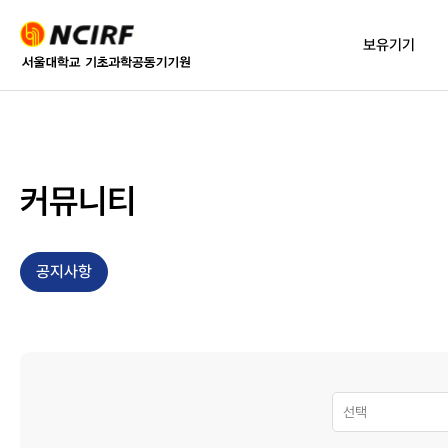
보유기기
전자현미경팀
이용절
표면 · X-선구조분석팀
인터넷 
커뮤니티
유기 · 생물분석팀
사용료 
청구서발
무기 · 물성분석팀
신청방
신규기기
공지사항