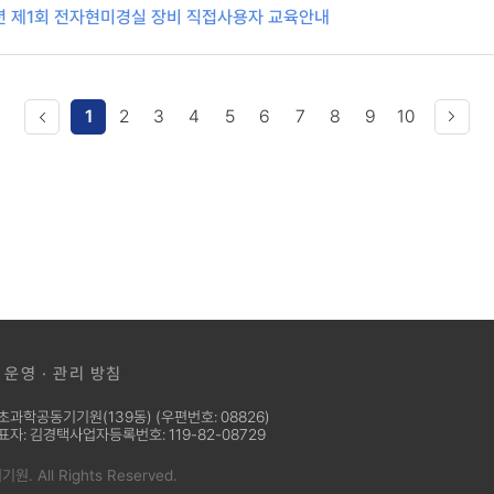
년 제1회 전자현미경실 장비 직접사용자 교육안내
1
2
3
4
5
6
7
8
9
10
운영 · 관리 방침
과학공동기기원(139동) (우편번호: 08826)
표자: 김경택
사업자등록번호: 119-82-08729
 All Rights Reserved.