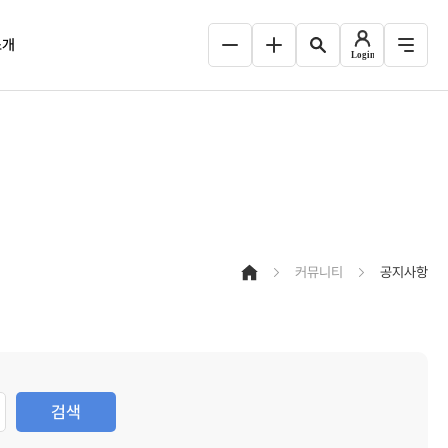
소개
서비스
인사말
과학논문상
설립목적
료할인
연혁
도조사
역대원장
조직
커뮤니티
공지사항
e-brochure
오시는 길
검색