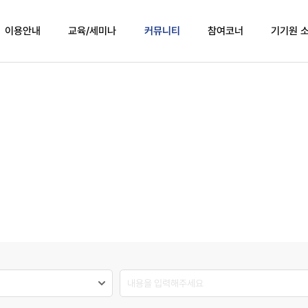
이용안내
교육/세미나
커뮤니티
참여코너
기기원 
차
세미나
공지사항
자문
신청방법
수시교육
우수
운영세칙
교육/세미나 신청확인
사용
급 및 세금계산서
만족
법