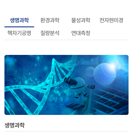
생명과학
환경과학
물성과학
전자현미경
핵자기공명
질량분석
연대측정
생명과학