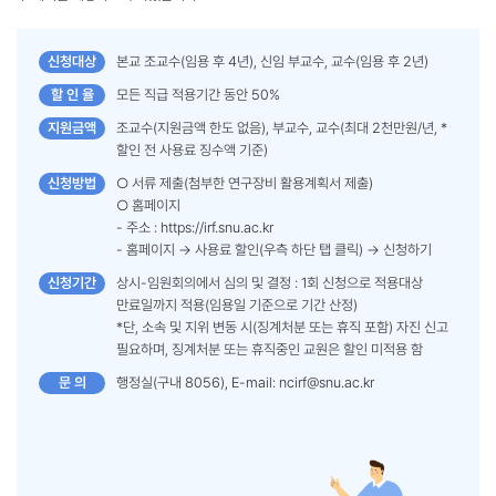
신청대상
본교 조교수(임용 후 4년), 신임 부교수, 교수(임용 후 2년)
할 인 율
모든 직급 적용기간 동안 50%
지원금액
조교수(지원금액 한도 없음), 부교수, 교수(최대 2천만원/년, *
할인 전 사용료 징수액 기준)
신청방법
○ 서류 제출(첨부한 연구장비 활용계획서 제출)
○ 홈페이지
- 주소 : https://irf.snu.ac.kr
- 홈페이지 → 사용료 할인(우측 하단 탭 클릭) → 신청하기
신청기간
상시-임원회의에서 심의 및 결정 : 1회 신청으로 적용대상
만료일까지 적용(임용일 기준으로 기간 산정)
*단, 소속 및 지위 변동 시(징계처분 또는 휴직 포함) 자진 신고
필요하며, 징계처분 또는 휴직중인 교원은 할인 미적용 함
문 의
행정실(구내 8056), E-mail: ncirf@snu.ac.kr