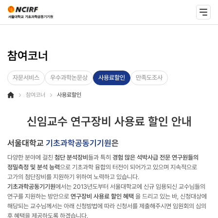
참여코너
자문서비스
우수과학논문상
사용료할인
만족도조사
참여코너
사용료할인
신임교수 연구장비 사용료 할인 안내
서울대학교
기초과학공동기기원
은
다양한 분야에 걸친
첨단 분석장비
들과 특히
경험 많은 석박사급 전문 연구원들의
정밀측정 및 분석 능력
으로 기초과학 융합의 터전이 되어가고 있으며 지속적으로
고가의 첨단장비를 지원하기 위하여 노력하고 있습니다.
기초과학공동기기원
에서는 2013년도부터 서울대학교에 신규 임용되신 교수님들의
연구를 지원하는 방안으로
연구장비 사용료 할인 혜택
을 드리고 있는 바, 신청대상에
해당되는 교수님께서는 아래 신청방법에 따라 신청서를 제출해주시면 임원회의 심의
후 혜택을 제공하도록 하겠습니다.