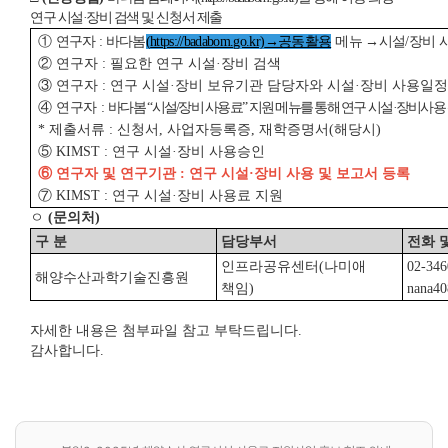
연구 시설·장비 검색 및 신청서 제출
①
연구자
:
바다봄
(
https://badabom.go.kr)
→공동활용
메뉴 →시설
/
장비 
②
연구자
:
필요한 연구 시설
·
장비 검색
③
연구자
:
연구 시설
·
장비 보유기관 담당자와 시설
·
장비 사용일정
④
연구자
:
바다봄
“
시설
/
장비 사용료
”
지원 메뉴를 통해 연구 시설
·
장비사용
*
제출서류
:
신청서
,
사업자등록증
,
재학증명서
(
해당시
)
⑤
KIMST :
연구 시설
·
장비 사용승인
⑥
연구자 및 연구기관
:
연구 시설
·
장비 사용 및 보고서 등록
⑦
KIMST :
연구 시설
·
장비 사용료 지원
ㅇ
(
문의처
)
구 분
담당부서
전화 
인프라공유센터(나미애
02-346
해양수산과학기술진흥원
책임)
nana40
자세한 내용은 첨부파일 참고 부탁드립니다.
감사합니다.