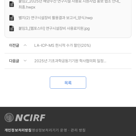
붙임2_2025년 해양수산 연구시설 사용료 지원사업 홍보 협조 안내_
최종.hwpx
별지(2) 연구시설장비 활용결과 보고서_양식.hwp
붙임3_[웹포스터] 연구시설장비 사용료지원.jpg
이전글
LA-ICP-MS 한시적 수가 할인(20%)
다음글
2025년 기초과학공동기기원 학사협의회 일정...
목록
개인정보처리방침
영상정보처리기기 운영 · 관리 방침