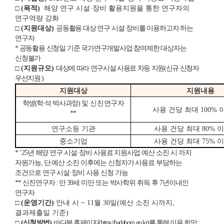
□
(
목적
)
해양 연구 시설·장비 활용지원을 통한 연구자의
연구역량 강화
□
(
지원대상
)
공동활용 대상 연구 시설·장비를 이용하고자 하는
연구자
* 공동활용 신청일 기준 국가연구개발사업 참여제한 대상자는
신청불가
□
(
지원규모
)
대상에 따라 연구시설 사용료 차등 지원(신규 신청자
우선지원 )
지원대상
지원내용
학생
(
학
·
석
·
박사과정
)
및 신진연구자
사용 건당 최대
100%
**
연구소등 기관
사용 건당 최대
80%
이
중소기업
사용 건당 최대
75%
이
* ‘25
년 해양 연구 시설
·
장비 사용료 지원사업 예산 소진 시 까지
자원가능
,
단 예산 소진 이후에는 신청자가 사용료 부담하는
조건으로 연구 시설
·
장비 사용 신청 가능
**
신진연구자
:
만
39
세 미만 또는 박사학위 취득 후
7
년이내인
연구자
□
(
운영기간
)
안내 시 ~ 11월 30일(예산 소진 시까지,
결과제출일 기준)
□
(
신청방법
)
바다봄 홈페이지(https://badabom.go.kr)를 통해 이용 희망